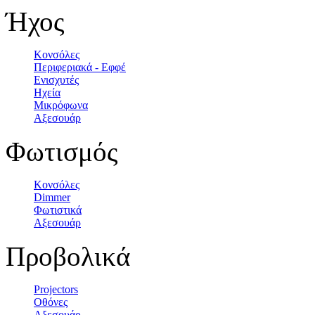
Ήχος
Κονσόλες
Περιφεριακά - Εφφέ
Ενισχυτές
Ηχεία
Μικρόφωνα
Αξεσουάρ
Φωτισμός
Κονσόλες
Dimmer
Φωτιστικά
Αξεσουάρ
Προβολικά
Projectors
Οθόνες
Αξεσουάρ