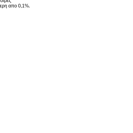
οίρες
ερη απο 0,1%.