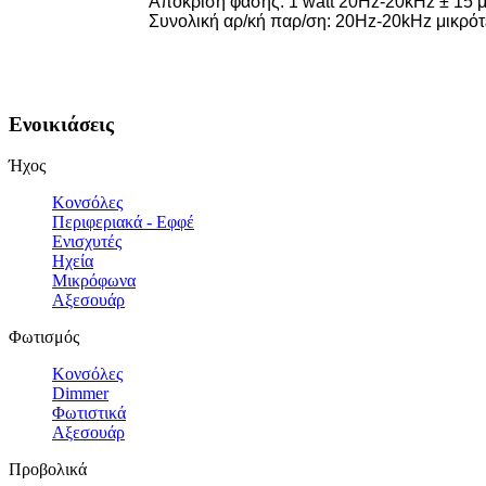
Απόκριση φάσης: 1 watt 20Hz-20kHz ± 15 μ
Συνολική αρ/κή παρ/ση: 20Hz-20kHz μικρότ
Ενοικιάσεις
Ήχος
Κονσόλες
Περιφεριακά - Εφφέ
Ενισχυτές
Ηχεία
Μικρόφωνα
Αξεσουάρ
Φωτισμός
Κονσόλες
Dimmer
Φωτιστικά
Αξεσουάρ
Προβολικά