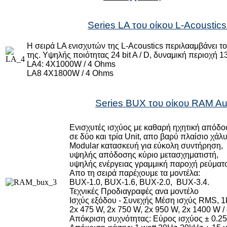
Series LA του οίκου L-Acoustics
Η σειρά LA ενισχυτών της L-Acoustics περιλααμβάνει τ
της. Υψηλής ποιότητας 24 bit A / D, δυναμική περιοχή
LA4: 4X1000W / 4 Ohms
LA8 4X1800W / 4 Ohms
Series BUX του οίκου RAM Au
Ενισχυτές ισχύος με καθαρή ηχητική απόδο
σε δύο και τρία Unit, απο βαρύ πλαίσιο χάλ
Modular κατασκευή για εύκολη συντήρηση,
υψηλής απόδοσης κύριο μετασχηματιστή,
υψηλής ενέργειας γραμμική παροχή ρεύματ
Απο τη σειρά παρέχουμε τα μοντέλα:
BUX-1.0, BUX-1.6, BUX-2.0, BUX-3.4.
Τεχνικές Προδιαγραφές ανα μοντέλο
Ισχύς εξόδου - Συνεχής Μέση ισχύς RMS,
2x 475 W, 2x 750 W, 2x 950 W, 2x 1400 W 
Απόκριση συχνότητας: Εύρος ισχύος ± 0.