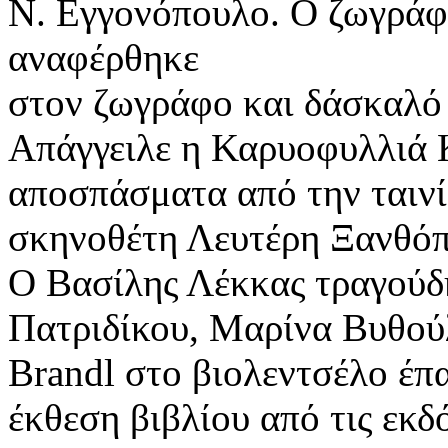
Ν. Εγγονόπουλο. Ο ζωγρά
αναφέρθηκε
στον ζωγράφο και δάσκαλό
Απάγγειλε η Καρυοφυλλιά
αποσπάσματα από την ταινί
σκηνοθέτη Λευτέρη Ξανθό
Ο Βασίλης Λέκκας τραγούδ
Πατριδίκου, Μαρίνα Βυθούλ
Brandl στο βιολεντσέλο έπ
έκθεση βιβλίου από τις εκ